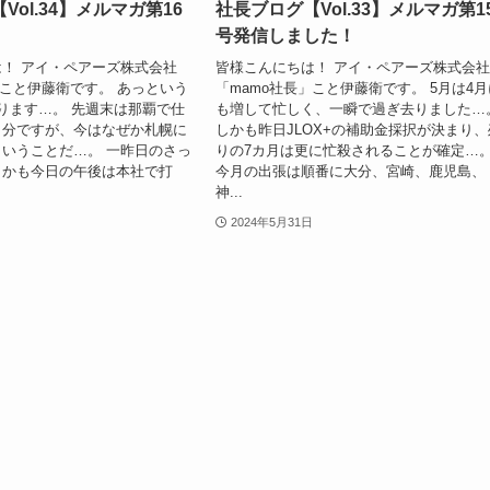
Vol.34】メルマガ第16
社長ブログ【Vol.33】メルマガ第1
号発信しました！
！ アイ・ペアーズ株式会社
皆様こんにちは！ アイ・ペアーズ株式会
」こと伊藤衛です。 あっという
「mamo社長」こと伊藤衛です。 5月は4月
ります…。 先週末は那覇で仕
も増して忙しく、一瞬で過ぎ去りました…
自分ですが、今はなぜか札幌に
しかも昨日JLOX+の補助金採択が決まり、
いうことだ…。 一昨日のさっ
りの7カ月は更に忙殺されることが確定…
しかも今日の午後は本社で打
今月の出張は順番に大分、宮崎、鹿児島、
神...
2024年5月31日