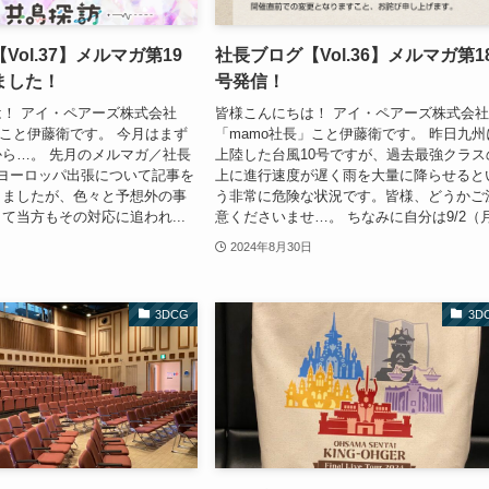
Vol.37】メルマガ第19
社長ブログ【Vol.36】メルマガ第1
ました！
号発信！
！ アイ・ペアーズ株式会社
皆様こんにちは！ アイ・ペアーズ株式会
」こと伊藤衛です。 今月はまず
「mamo社長」こと伊藤衛です。 昨日九州
ら…。 先月のメルマガ／社長
上陸した台風10号ですが、過去最強クラス
ヨーロッパ出張について記事を
上に進行速度が遅く雨を大量に降らせると
きましたが、色々と予想外の事
う非常に危険な状況です。皆様、どうかご
て当方もその対応に追われ...
意くださいませ…。 ちなみに自分は9/2（月.
2024年8月30日
3DCG
3D