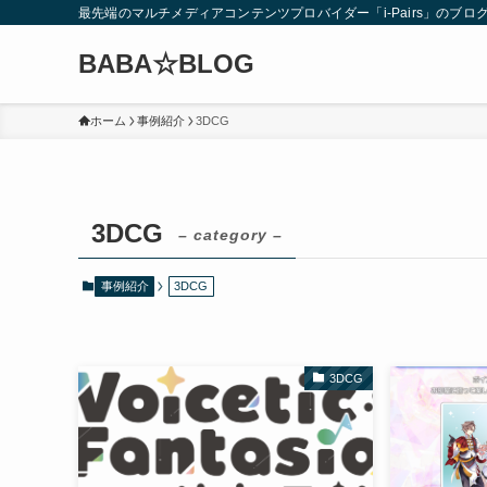
最先端のマルチメディアコンテンツプロバイダー「i-Pairs」のブロ
BABA☆BLOG
ホーム
事例紹介
3DCG
3DCG
– category –
事例紹介
3DCG
3DCG