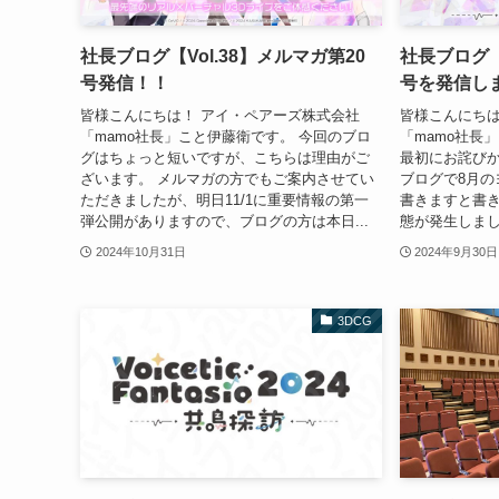
社長ブログ【Vol.38】メルマガ第20
社長ブログ【
号発信！！
号を発信し
皆様こんにちは！ アイ・ペアーズ株式会社
皆様こんにちは
「mamo社長」こと伊藤衛です。 今回のブロ
「mamo社長
グはちょっと短いですが、こちらは理由がご
最初にお詫びか
ざいます。 メルマガの方でもご案内させてい
ブログで8月の
ただきましたが、明日11/1に重要情報の第一
書きますと書
弾公開がありますので、ブログの方は本日...
態が発生しまし
2024年10月31日
2024年9月30日
3DCG