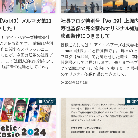
Vol.40】メルマガ第21
社長ブログ特別号【Vol.39】上堀
ました！
寿也監督の完全新作オリジナル短
映画製作につきまして
！ アイ・ペアーズ株式会社
」こと伊藤衛です。 前回は特別
皆様こんにちは！ アイ・ペアーズ株式会
製作に関するスペシャルニュー
「mamo社長」こと伊藤衛です。 昨日の社
ましたが、今回は通常の社長ブ
ブログ【Vol.38】でお知らせした通り、本
。 まずは個人的なお話を少し
特別号としてお届けします。 先月まで当
、経営者の先達としてこれま...
グで2回にわたりご案内して参りました弊
のオリジナル映像作品につきまして、...
日
2024年11月1日
3DCG
3D