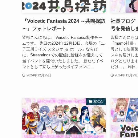
『Voicetic Fantasia 2024 ～共鳴探訪
社長ブログ【
～』フォトレポート
号を発信し
皆様こんにちは。 Voicetic Fantasia制作チー
皆様こんにちは
ムです。 先日の2024年12月13日、会場の「二
「mamo社長
子玉川ライズ スタジオ ＆ ホール」ならび
号として映画
に、Streaming+での配信に皆様をお迎えして
スをお届けし
当イベントを開催いたしました。 新たなイベ
ログとなります
ントとして立ち上がったボイファンに...
だけ…。 昨日
2024年12月25日
2024年11月29
3DCG