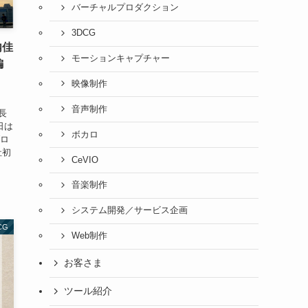
バーチャルプロダクション
3DCG
内佳
モーションキャプチャー
編
映像制作
社
音声制作
長
日は
ボカロ
ブロ
社初
CeVIO
音楽制作
システム開発／サービス企画
CG
Web制作
お客さま
ツール紹介