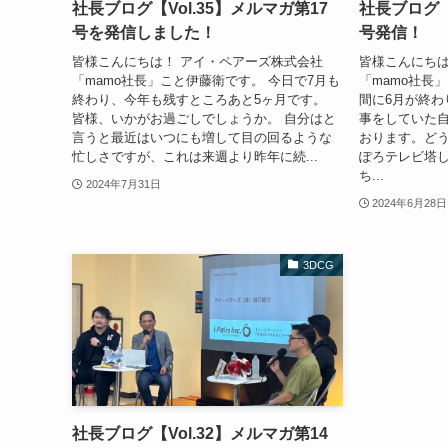
社長ブログ【Vol.35】メルマガ第17
社長ブログ【
号を発信しました！
号発信！
皆様こんにちは！ アイ・ペアーズ株式会社
皆様こんにちは
「mamo社長」こと伊藤衛です。 今日で7月も
「mamo社長
終わり、今年も残すところあと5ヶ月です。
間に6月が終わ
皆様、いかがお過ごしでしょうか。 自分はと
事をしていた
言うと最近はいつにも増して目の回るような
おります。どう
忙しさですが、これは来週より昨年に続...
ぽろテレビ塔
ち...
2024年7月31日
2024年6月28日
3DCG
社長ブログ【Vol.32】メルマガ第14