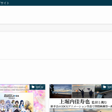
グサイト
3DCG
3D