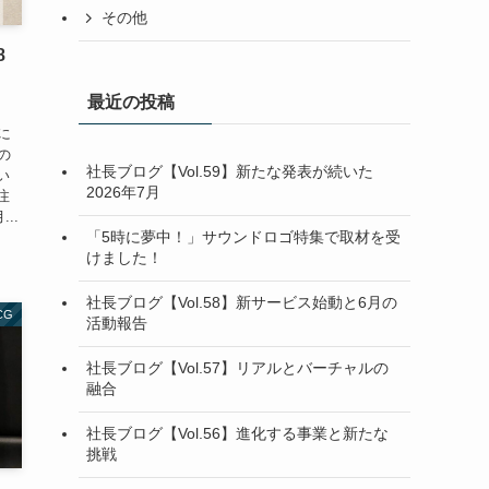
その他
8
最近の投稿
社
に
の
社長ブログ【Vol.59】新たな発表が続いた
い
2026年7月
注
..
「5時に夢中！」サウンドロゴ特集で取材を受
けました！
社長ブログ【Vol.58】新サービス始動と6月の
CG
活動報告
社長ブログ【Vol.57】リアルとバーチャルの
融合
社長ブログ【Vol.56】進化する事業と新たな
挑戦