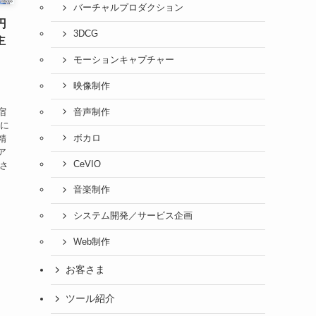
バーチャルプロダクション
円
3DCG
主
モーションキャプチャー
映像制作
宿
音声制作
術に
ボカロ
精
ア
CeVIO
うさ
音楽制作
システム開発／サービス企画
Web制作
お客さま
ツール紹介