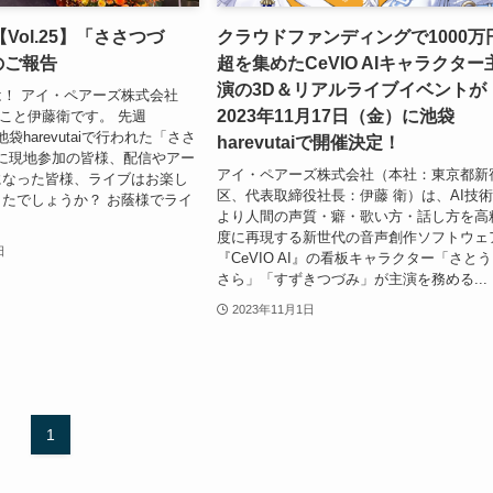
Vol.25】「ささつづ
クラウドファンディングで1000万
」のご報告
超を集めたCeVIO AIキャラクター
演の3D＆リアルライブイベントが
！ アイ・ペアーズ株式会社
2023年11月17日（金）に池袋
」こと伊藤衛です。 先週
池袋harevutaiで行われた「ささ
harevutaiで開催決定！
n」に現地参加の皆様、配信やアー
アイ・ペアーズ株式会社（本社：東京都新
になった皆様、ライブはお楽し
区、代表取締役社長：伊藤 衛）は、AI技
たでしょうか？ お蔭様でライ
より人間の声質・癖・歌い方・話し方を高
度に再現する新世代の音声創作ソフトウェ
日
『CeVIO AI』の看板キャラクター「さと
さら」「すずきつづみ」が主演を務める...
2023年11月1日
1