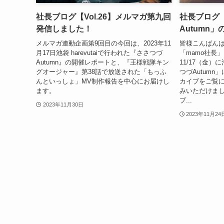
社長ブログ【Vol.26】メルマガ第九回
社長ブログ【
発信しました！
Autumn
メルマガ連動企画第9回目の今回は、2023年11
皆様こんばんは
月17日池袋 harevutaiで行われた『ささつづ
「mamo社長
Autumn』の開催レポートと、『王様戦隊キン
11/17（金）に
グオージャー』第38話で放送された「もっふ
つづAutum
んといっしょ」MV制作報告を中心にお届けし
カイブをご覧
ます。
みいただけまし
ブ...
2023年11月30日
2023年11月24