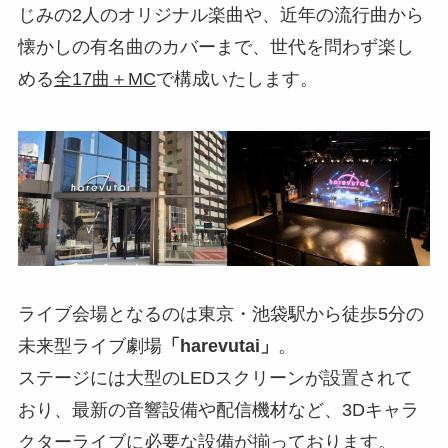
じみの2人のオリジナル楽曲や、近年の流行曲から
懐かしの有名曲のカバーまで、世代を問わず楽し
める
全17曲＋MC
で構成いたします。
ライブ会場となるのは東京・池袋駅から徒歩5分の
未来型ライブ劇場
「harevutai」
。
ステージには大型のLEDスクリーンが設置されて
おり、最新の音響設備や配信機材など、3Dキャラ
クターライブに必要な設備が揃っております。