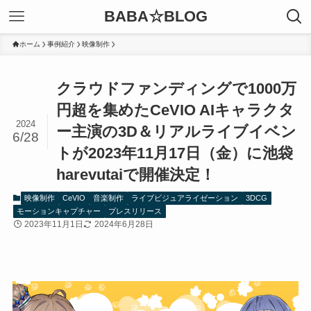
BABA☆BLOG
ホーム
事例紹介
映像制作
クラウドファンディングで1000万
円超を集めたCeVIO AIキャラクタ
2024
ー主演の3D＆リアルライブイベン
6/28
トが2023年11月17日（金）に池袋
harevutaiで開催決定！
映像制作
CeVIO
音楽制作
ライブビジュアライゼーション
3DCG
モーションキャプチャー
プレスリリース
2023年11月1日
2024年6月28日