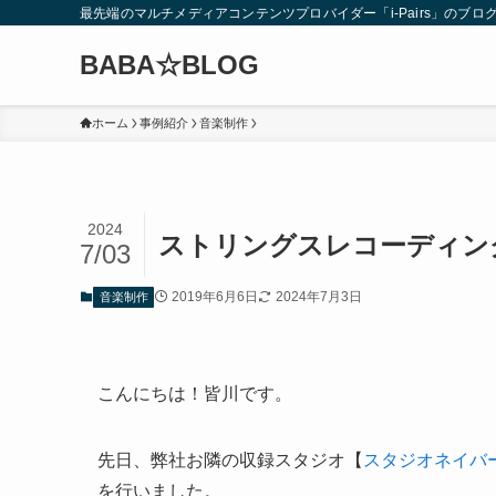
最先端のマルチメディアコンテンツプロバイダー「i-Pairs」のブロ
BABA☆BLOG
ホーム
事例紹介
音楽制作
2024
ストリングスレコーディン
7/03
2019年6月6日
2024年7月3日
音楽制作
こんにちは！皆川です。
先日、弊社お隣の収録スタジオ【
スタジオネイバ
を行いました。